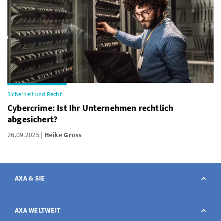
Sicherheit und Recht
Cybercrime: Ist Ihr Unternehmen rechtlich
abgesichert?
26.09.2025
Heike Gross
AXA & SIE
Kontakt
AXA WELTWEIT