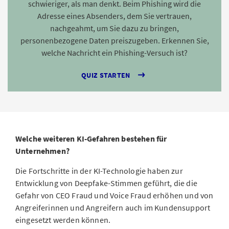
schwieriger, als man denkt. Beim Phishing wird die
Adresse eines Absenders, dem Sie vertrauen,
nachgeahmt, um Sie dazu zu bringen,
personenbezogene Daten preiszugeben. Erkennen Sie,
welche Nachricht ein Phishing-Versuch ist?
QUIZ STARTEN
Welche weiteren KI-Gefahren bestehen für
Unternehmen?
Die Fortschritte in der KI-Technologie haben zur
Entwicklung von Deepfake-Stimmen geführt, die die
Gefahr von CEO Fraud und Voice Fraud erhöhen und von
Angreiferinnen und Angreifern auch im Kundensupport
eingesetzt werden können.