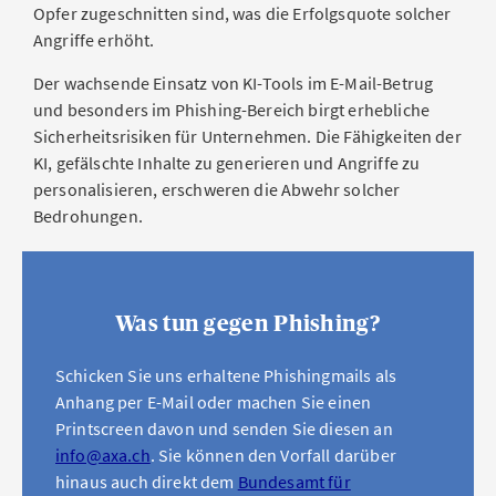
Opfer zugeschnitten sind, was die Erfolgsquote solcher
Angriffe erhöht.
Der wachsende Einsatz von KI-Tools im E-Mail-Betrug
und besonders im Phishing-Bereich birgt erhebliche
Sicherheitsrisiken für Unternehmen. Die Fähigkeiten der
KI, gefälschte Inhalte zu generieren und Angriffe zu
personalisieren, erschweren die Abwehr solcher
Bedrohungen.
Was tun gegen Phishing?
Schicken Sie uns erhaltene Phishingmails als
Anhang per E-Mail oder machen Sie einen
Printscreen davon und senden Sie diesen an
info@axa.ch
. Sie können den Vorfall darüber
hinaus auch direkt dem
Bundesamt für