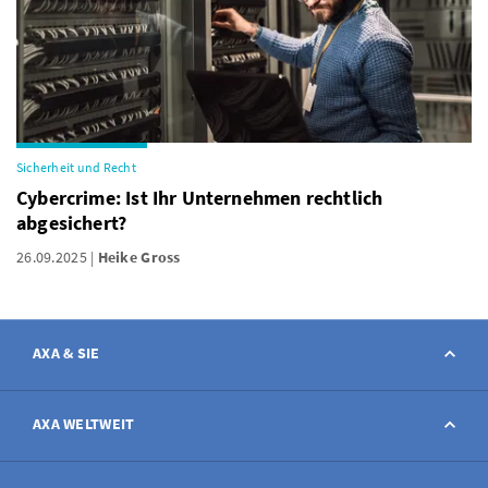
Sicherheit und Recht
Cybercrime: Ist Ihr Unternehmen rechtlich
abgesichert?
26.09.2025
Heike Gross
AXA & SIE
Kontakt
AXA WELTWEIT
Schaden melden