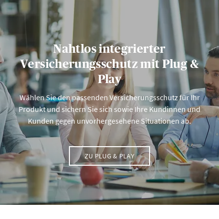
Nahtlos integrierter
Versicherungsschutz mit Plug &
Play
Wählen Sie den passenden Versicherungsschutz für Ihr
Produkt und sichern Sie sich sowie Ihre Kundinnen und
Kunden gegen unvorhergesehene Situationen ab.
ZU PLUG & PLAY