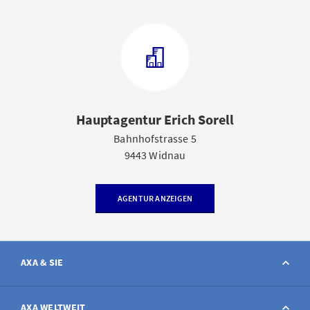
Hauptagentur Erich Sorell
Bahnhofstrasse 5
9443 Widnau
AGENTUR ANZEIGEN
AXA & SIE
Kontakt
AXA WELTWEIT