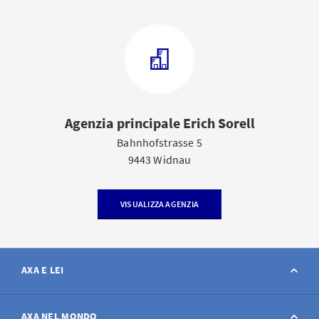
Agenzia principale Erich Sorell
Bahnhofstrasse 5
9443 Widnau
VISUALIZZA AGENZIA
AXA E LEI
Contatto
AXA NEL MONDO