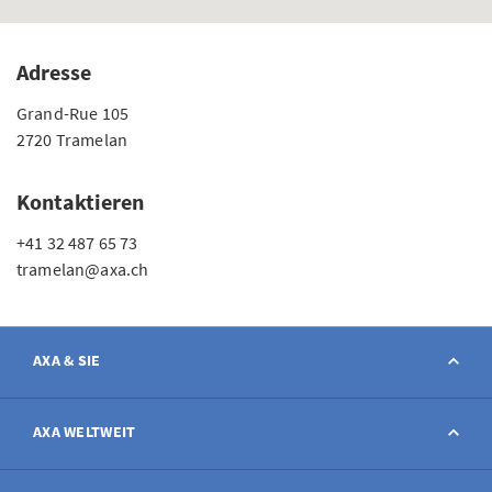
Adresse
Grand-Rue 105
2720 Tramelan
Kontaktieren
+41 32 487 65 73
tramelan@axa.ch
AXA & SIE
Kontakt
AXA WELTWEIT