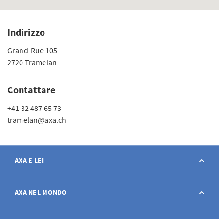
Indirizzo
Grand-Rue 105
2720 Tramelan
Contattare
+41 32 487 65 73
tramelan@axa.ch
AXA E LEI
Contatto
AXA NEL MONDO