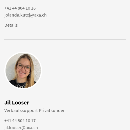
+41 44 804 10 16
jolanda.kutej@axa.ch
Details
Jil Looser
Verkaufssupport Privatkunden
+41 44 804 10 17
jil.looser@axa.ch