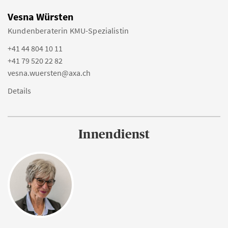
Vesna Würsten
Kundenberaterin KMU-Spezialistin
+41 44 804 10 11
+41 79 520 22 82
vesna.wuersten@axa.ch
Details
Innendienst