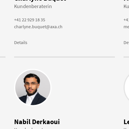
Kundenberaterin
Ku
+41 22 929 18 35
+4
charlyne.buquet@axa.ch
me
Details
De
Nabil Derkaoui
L