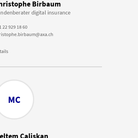
hristophe Birbaum
ndenberater digital insurance
1 22 929 18 60
ristophe.birbaum@axa.ch
tails
MC
eltem Caliskan