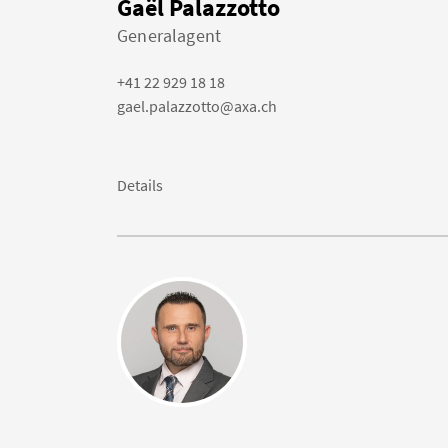
Gaël Palazzotto
Generalagent
+41 22 929 18 18
gael.palazzotto@axa.ch
Details