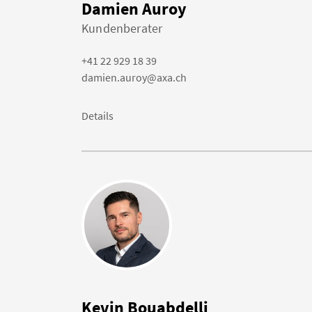
Damien Auroy
Kundenberater
+41 22 929 18 39
damien.auroy@axa.ch
Details
Kevin Bouabdelli