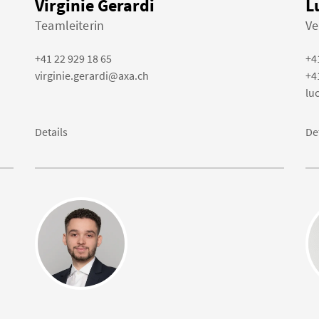
Virginie Gerardi
L
Teamleiterin
Ve
+41 22 929 18 65
+4
virginie.gerardi@axa.ch
+4
lu
Details
De