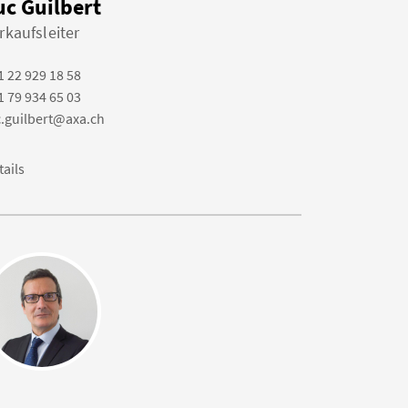
uc Guilbert
rkaufsleiter
1 22 929 18 58
1 79 934 65 03
c.guilbert@axa.ch
tails