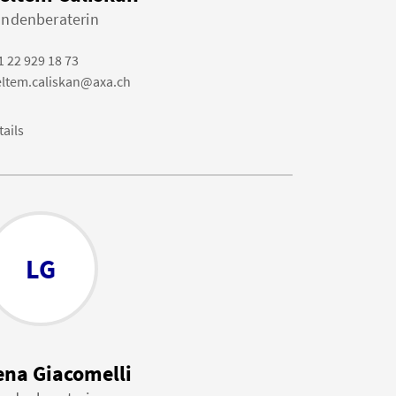
ndenberaterin
1 22 929 18 73
ltem.caliskan@axa.ch
tails
LG
ena Giacomelli