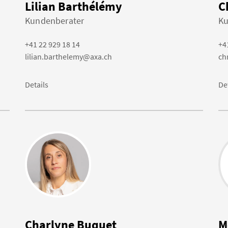
Lilian Barthélémy
C
Kundenberater
Ku
+41 22 929 18 14
+4
lilian.barthelemy@axa.ch
ch
Details
De
Charlyne Buquet
M