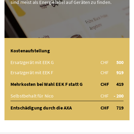
sind meist als Energielabel auf Geräten zu finden.
Kostenaufstellung
Ersatzgerät mit EEK G
CHF
500
Ersatzgerät mit EEK F
CHF
919
Mehrkosten bei Wahl EEK F statt G
CHF
419
Selbstbehalt für Nico
CHF
- 200
Entschädigung durch die AXA
CHF
719