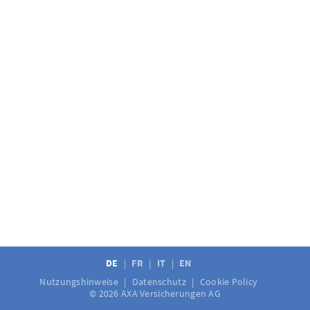
DE
FR
IT
EN
Nutzungshinweise
Datenschutz
Cookie Policy
© 2026 AXA Versicherungen AG