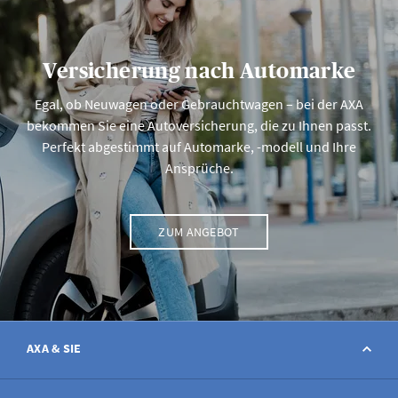
Versicherung nach Automarke
Egal, ob Neuwagen oder Gebrauchtwagen – bei der AXA
bekommen Sie eine Autoversicherung, die zu Ihnen passt.
Perfekt abgestimmt auf Automarke, -modell und Ihre
Ansprüche.
ZUM ANGEBOT
AXA & SIE