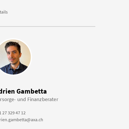
tails
drien Gambetta
rsorge- und Finanzberater
1 27 329 47 12
rien.gambetta@axa.ch