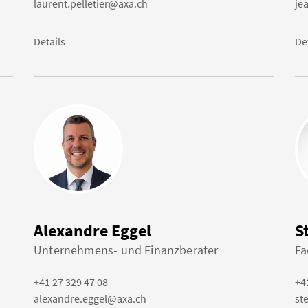
laurent.pelletier@axa.ch
je
Details
De
Alexandre Eggel
S
Unternehmens- und Finanzberater
Fa
+41 27 329 47 08
+4
alexandre.eggel@axa.ch
st