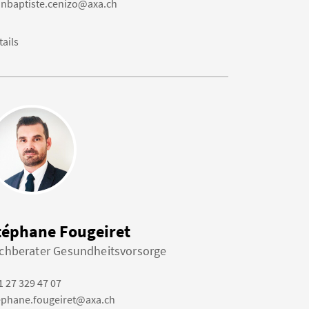
anbaptiste.cenizo@axa.ch
tails
téphane Fougeiret
chberater Gesundheitsvorsorge
1 27 329 47 07
ephane.fougeiret@axa.ch