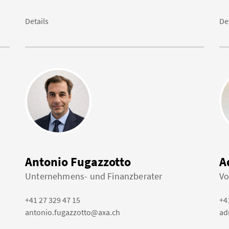
Details
De
Antonio Fugazzotto
A
Unternehmens- und Finanzberater
Vo
+41 27 329 47 15
+4
antonio.fugazzotto@axa.ch
ad