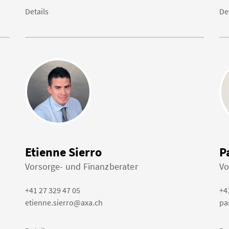
Details
De
Etienne Sierro
P
Vorsorge- und Finanzberater
Vo
+41 27 329 47 05
+4
etienne.sierro@axa.ch
pa