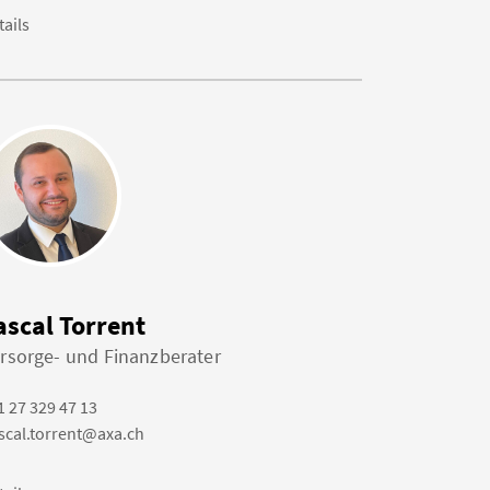
tails
ascal Torrent
rsorge- und Finanzberater
1 27 329 47 13
scal.torrent@axa.ch