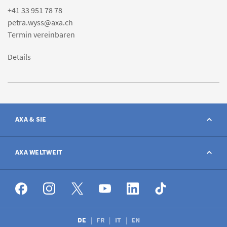
+41 33 951 78 78
petra.wyss@axa.ch
Termin vereinbaren
Details
AXA & SIE
Kontakt
AXA WELTWEIT
Schaden melden
AXA weltweit
Stellenangebote
DE
FR
IT
EN