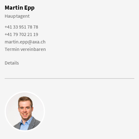
Martin Epp
Hauptagent
+41 33 951 78 78
+41 79 702 21 19
martin.epp@axa.ch
Termin vereinbaren
Details