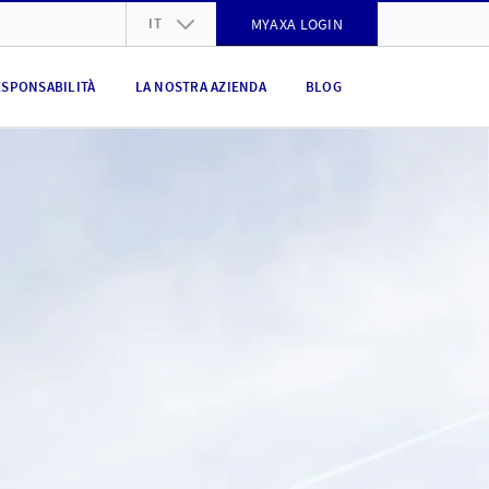
IT
MYAXA LOGIN
DE
ESPONSABILITÀ
LA NOSTRA AZIENDA
BLOG
FR
IT
EN