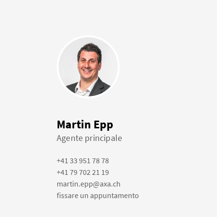
Martin Epp
Agente principale
+41 33 951 78 78
+41 79 702 21 19
martin.epp@axa.ch
fissare un appuntamento