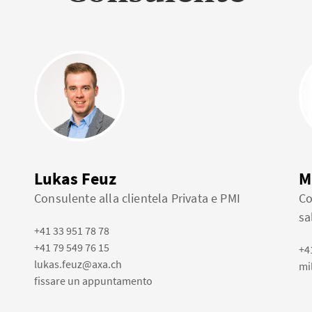
Lukas Feuz
M
Consulente alla clientela Privata e PMI
Co
sa
+41 33 951 78 78
+41 79 549 76 15
+4
lukas.feuz@axa.ch
mi
fissare un appuntamento