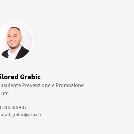
ilorad Grebic
nsulente Prevenzione e Promozione
lute
1 33 225 99 37
lorad.grebic@axa.ch