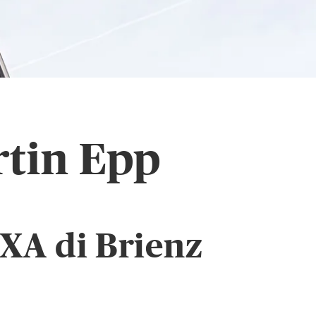
rtin Epp
AXA di Brienz