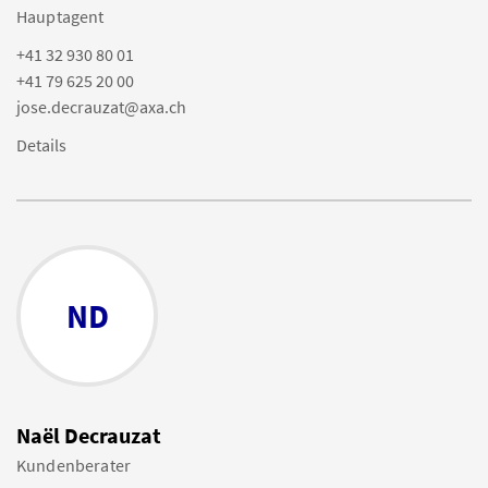
Hauptagent
+41 32 930 80 01
+41 79 625 20 00
jose.decrauzat@axa.ch
Details
ND
Naël Decrauzat
Kundenberater