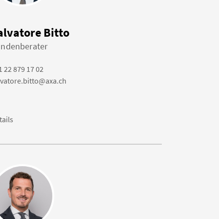
alvatore Bitto
ndenberater
1 22 879 17 02
lvatore.bitto@axa.ch
tails