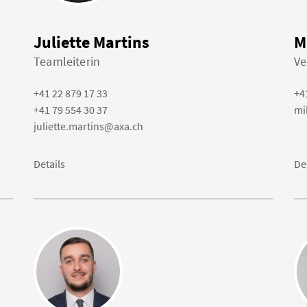
Juliette Martins
M
Teamleiterin
Ve
+41 22 879 17 33
+4
+41 79 554 30 37
mi
juliette.martins@axa.ch
Details
De