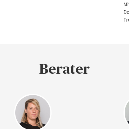
Mi
Do
Fr
Berater