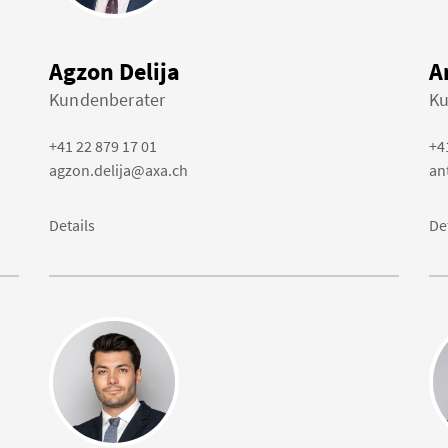
Agzon Delija
A
Kundenberater
Ku
+41 22 879 17 01
+4
agzon.delija@axa.ch
an
Details
De