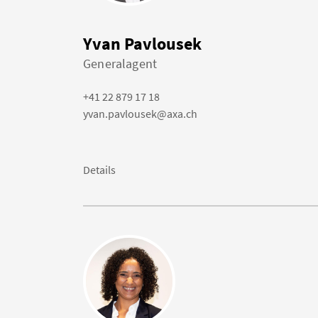
Yvan Pavlousek
Generalagent
+41 22 879 17 18
yvan.pavlousek@axa.ch
Details