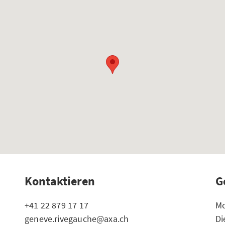
Kontaktieren
G
+41 22 879 17 17
Mo
geneve.rivegauche@axa.ch
Di