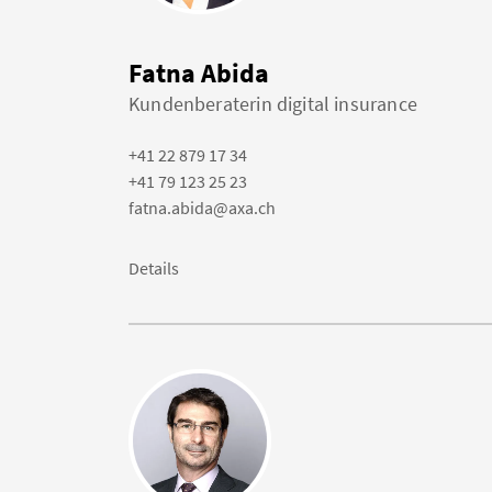
Fatna Abida
Kundenberaterin digital insurance
+41 22 879 17 34
+41 79 123 25 23
fatna.abida@axa.ch
Details