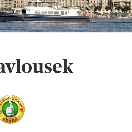
avlousek