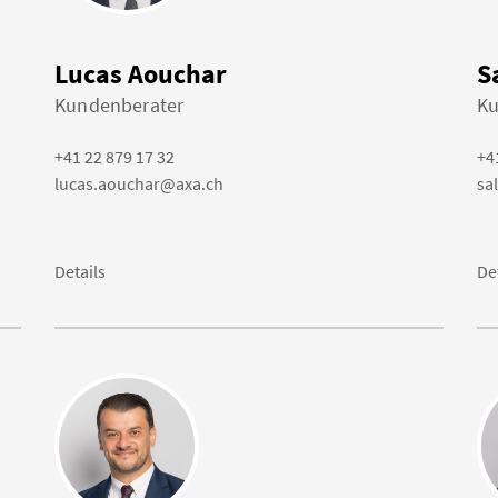
Lucas Aouchar
S
Kundenberater
Ku
+41 22 879 17 32
+4
lucas.aouchar@axa.ch
sa
Details
De