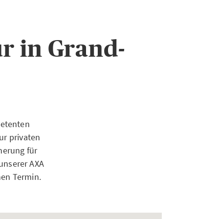
r in Grand-
petenten
ur privaten
herung für
unserer AXA
nen Termin.