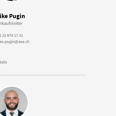
ike Pugin
rkaufsleiter
1 22 879 17 31
ke.pugin@axa.ch
tails