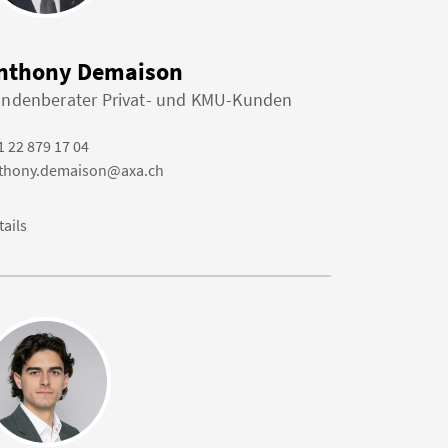
nthony Demaison
ndenberater Privat- und KMU-Kunden
1 22 879 17 04
thony.demaison@axa.ch
tails