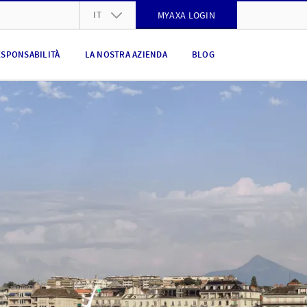
IT
MYAXA LOGIN
DE
ESPONSABILITÀ
LA NOSTRA AZIENDA
BLOG
FR
IT
EN