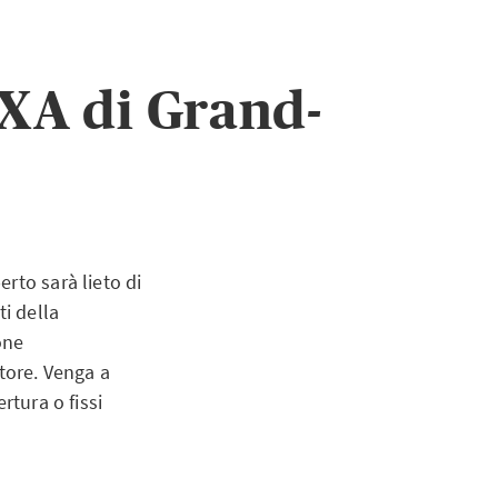
AXA di Grand-
rto sarà lieto di
ti della
one
tore. Venga a
rtura o fissi