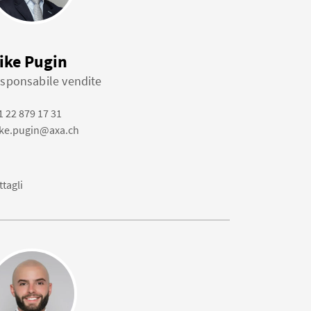
ike Pugin
sponsabile vendite
1 22 879 17 31
ke.pugin@axa.ch
ttagli