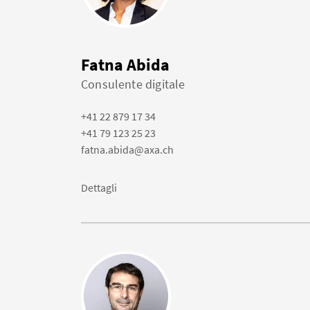
Fatna Abida
Consulente digitale
+41 22 879 17 34
+41 79 123 25 23
fatna.abida@axa.ch
Dettagli