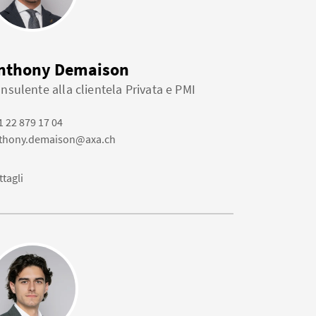
nthony Demaison
nsulente alla clientela Privata e PMI
1 22 879 17 04
thony.demaison@axa.ch
ttagli