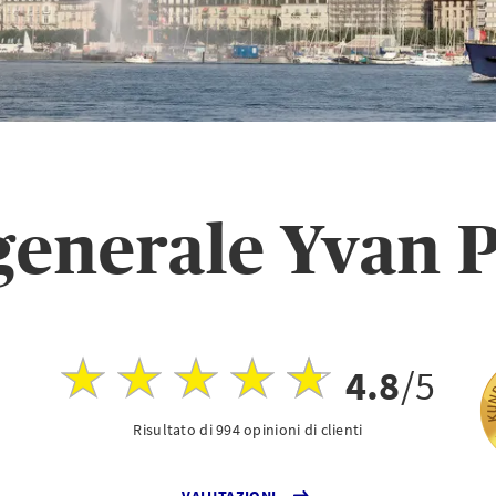
generale Yvan 
4.8
/5
Risultato di 994 opinioni di clienti
VALUTAZIONI