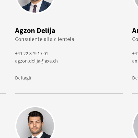
Agzon Delija
A
Consulente alla clientela
Co
+41 22 879 17 01
+4
agzon.delija@axa.ch
an
Dettagli
De