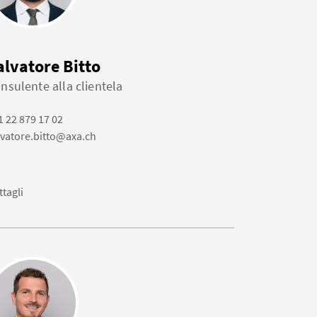
alvatore Bitto
nsulente alla clientela
1 22 879 17 02
lvatore.bitto@axa.ch
ttagli