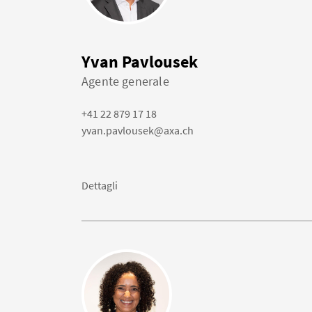
Yvan Pavlousek
Agente generale
+41 22 879 17 18
yvan.pavlousek@axa.ch
Dettagli