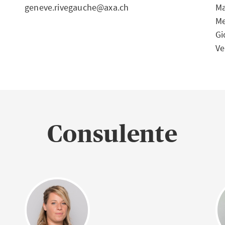
geneve.rivegauche@axa.ch
Ma
Me
Gi
Ve
Consulente