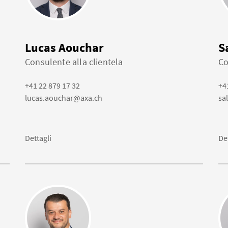
Lucas Aouchar
S
Consulente alla clientela
Co
+41 22 879 17 32
+4
lucas.aouchar@axa.ch
sa
Dettagli
De