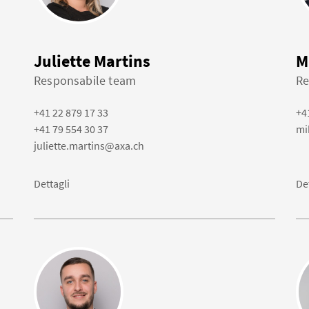
Juliette Martins
M
Responsabile team
Re
+41 22 879 17 33
+4
+41 79 554 30 37
mi
juliette.martins@axa.ch
Dettagli
De