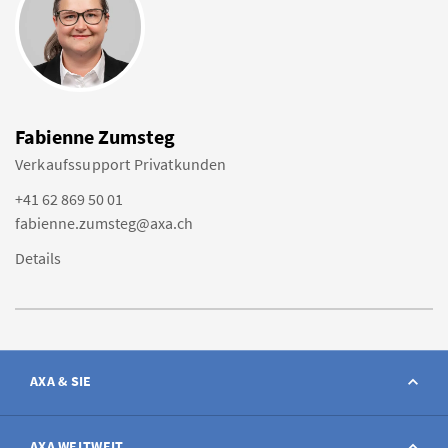
Fabienne Zumsteg
Verkaufssupport Privatkunden
+41 62 869 50 01
fabienne.zumsteg@axa.ch
Details
AXA & SIE
Kontakt
AXA WELTWEIT