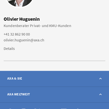
Olivier Huguenin
Kundenberater Privat- und KMU-Kunden
+41 32 862 90 00
olivier.huguenin@axa.ch
Details
AXA & SIE
Kontakt
AXA WELTWEIT
Schaden melden