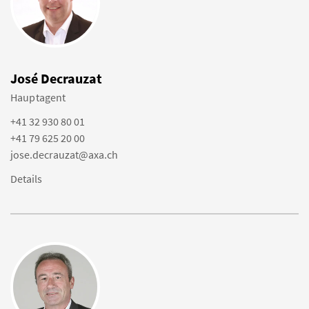
José Decrauzat
Hauptagent
+41 32 930 80 01
+41 79 625 20 00
jose.decrauzat@axa.ch
Details