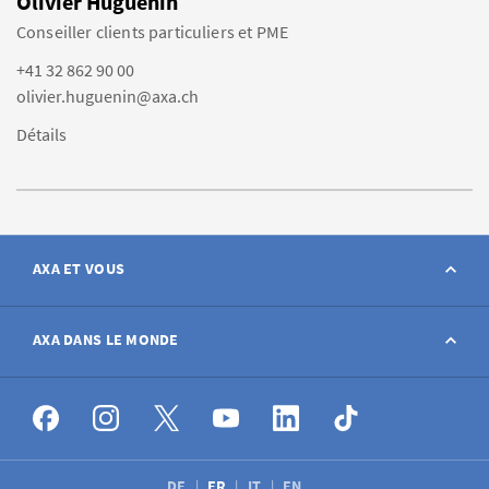
Olivier Huguenin
Conseiller clients particuliers et PME
+41 32 862 90 00
olivier.huguenin@axa.ch
Détails
AXA ET VOUS
Contact
AXA DANS LE MONDE
Déclarer sinistre
AXA dans le monde
Postes à pourvoir
DE
FR
IT
EN