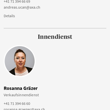
+41 71 394 66 69
andreas.ucan@axa.ch
Details
Innendienst
Rosanna Gräzer
Verkaufsinnendienst
+41 71 394 66 60
rosanna.graezer@axa.ch