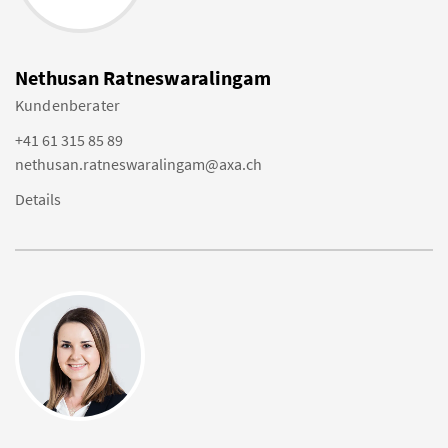
Nethusan Ratneswaralingam
Kundenberater
+41 61 315 85 89
nethusan.ratneswaralingam@axa.ch
Details