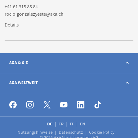
+41 61 315 85 84
rocio.gonzalezyeste@axa.ch
Details
AXA & SIE
Kontakt
AXA WELTWEIT
Schaden melden
AXA weltweit
Stellenangebote
DE
FR
IT
EN
Nutzungshinweise
Datenschutz
Cookie Policy
Medien
© 2026 AXA Versicherungen AG