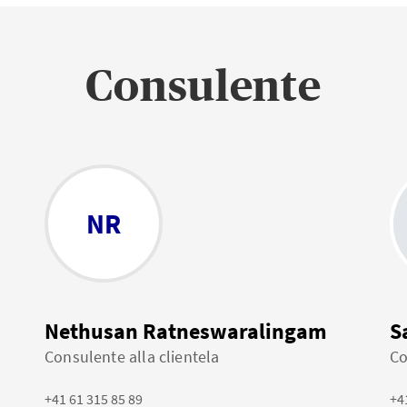
Consulente
NR
Nethusan Ratneswaralingam
S
Consulente alla clientela
Co
+41 61 315 85 89
+4