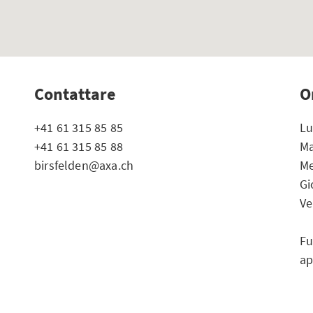
Contattare
O
+41 61 315 85 85
Lu
+41 61 315 85 88
Ma
birsfelden@axa.ch
Me
Gi
Ve
Fu
a