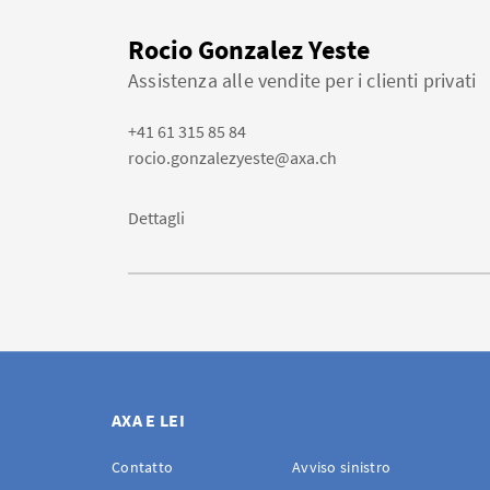
Rocio Gonzalez Yeste
Assistenza alle vendite per i clienti privati
+41 61 315 85 84
rocio.gonzalezyeste@axa.ch
Dettagli
AXA E LEI
Contatto
Avviso sinistro