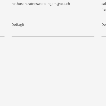
nethusan.ratneswaralingam@axa.ch
sa
fi
Dettagli
De