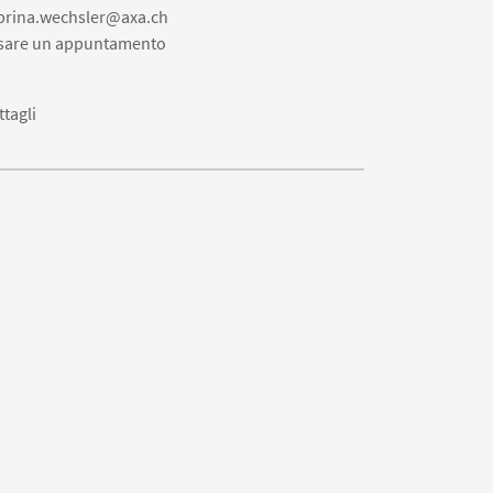
brina.wechsler@axa.ch
ssare un appuntamento
ttagli