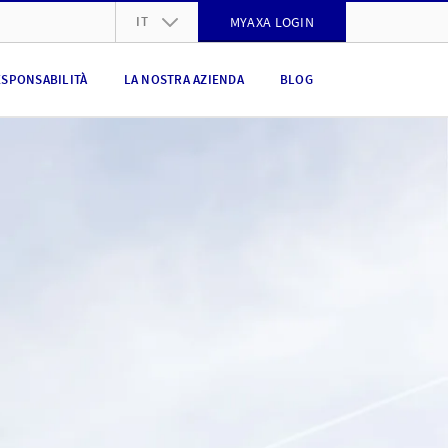
IT
MYAXA LOGIN
DE
ESPONSABILITÀ
LA NOSTRA AZIENDA
BLOG
FR
IT
EN