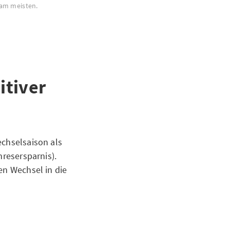
 am meisten.
itiver
echselsaison als
hresersparnis).
en Wechsel in die