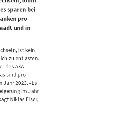
chseln, lohnt
es sparen bei
ranken pro
Waadt und in
hseln, ist kein
ich zu entlasten.
er des AXA
as sind pro
m Jahr 2023. «Es
teigerung im Jahr
agt Niklas Elser,