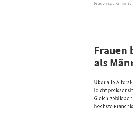
Frauen sparen im Sc
Frauen 
als Män
Über alle Alters
leicht preissensi
Gleich geblieben
höchste Franchis