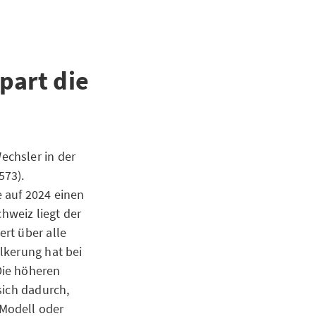
part die
echsler in der
573).
 auf 2024 einen
hweiz liegt der
rt über alle
lkerung hat bei
Die höheren
sich dadurch,
Modell oder