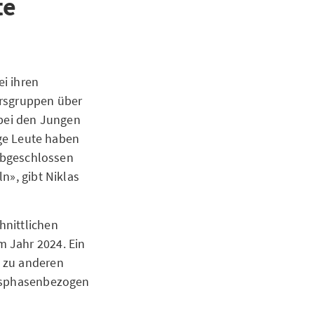
te
i ihren
ersgruppen über
 bei den Jungen
nge Leute haben
 abgeschlossen
n», gibt Niklas
hnittlichen
 Jahr 2024. Ein
h zu anderen
ensphasenbezogen