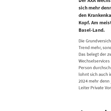
Der AXA Wechse
sich mehr denn
den Krankenka
Kopf. Am meist
Basel-Land.
Die Grundversich
Trend mehr, sond
Das belegt der z
Wechselservices 
Person durchschn
lohnt sich auch 
2024 mehr denn j
Leiter Private V