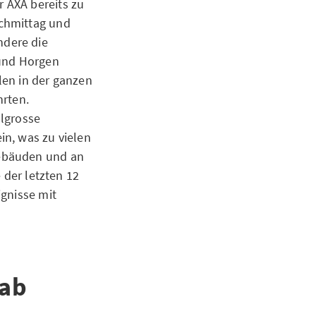
 AXA bereits zu
achmittag und
ndere die
 und Horgen
len in der ganzen
hrten.
llgrosse
in, was zu vielen
Gebäuden und an
 der letzten 12
ignisse mit
 ab