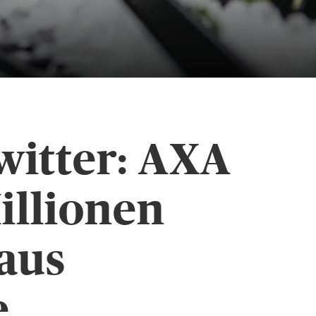
witter: AXA
illionen
aus
e