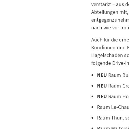
verstärkt – aus 
Abteilungen mi
entgegenzunehme
nach wie vor onl
Auch für die ern
Kundinnen und K
Hagelschaden sch
folgende Drive-in
NEU
Raum Bul
NEU
Raum Gro
NEU
Raum Hol
Raum La-Chaux
Raum Thun, se
Raum Malters/K