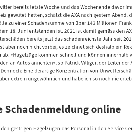
itter bereits letzte Woche und das Wochenende davor im
iz gewütet hatten, schätzt die AXA nach gestern Abend, d
älle zu einer Schadensumme von über 143 Millionen Frank
 dem 18. Juni entstanden ist. 2021 ist damit gemäss den AX
erschäden bereits jetzt das schadenreichste Jahr seit 2013
st aber noch nicht vorbei, es zeichnet sich deshalb ein Re
n ab. «Hagelzüge kommen schnell und können innerhalb v
en an Autos anrichten», so Patrick Villiger, der Leiter der
«Dennoch: Eine derartige Konzentration von Unwettersch
 aber extrem ungewöhnlich und habe ich so noch nie erlebt
e Schadenmeldung online
 den gestrigen Hagelzügen das Personal in den Service Ce