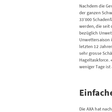
Nachdem die Gew
der ganzen Schwe
33’000 Schadenf
werden, die seit
bezüglich Unwett
Unwettersaison i
letzten 12 Jahre
sehr grosse Schäd
Hageltaskforce. 
weniger Tage ist
Einfach
Die AXA hat nach