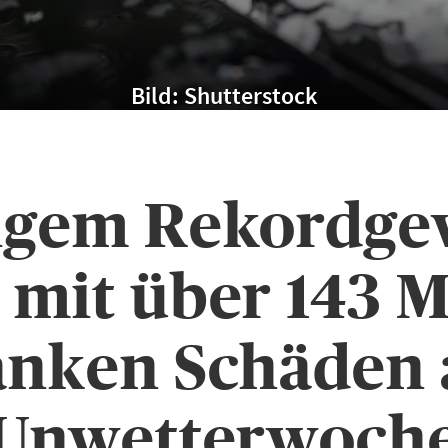
Bild: Shutterstock
igem Rekordge
 mit über 143 M
anken Schäden 
Unwetterwoch