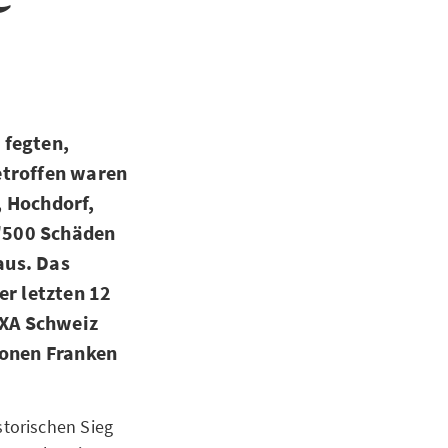
 fegten,
etroffen waren
, Hochdorf,
'500 Schäden
aus. Das
er letzten 12
AXA Schweiz
ionen Franken
torischen Sieg