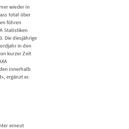
mer wieder in
ass total über
en führen
A Statistiken
. Die diesjährige
kordjahr in den
on kurzer Zeit
 AXA
äden innerhalb
», ergänzt er.
nter erneut