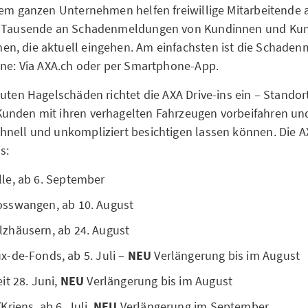
dem ganzen Unternehmen helfen freiwillige Mitarbeitende
t, Tausende an Schadenmeldungen von Kundinnen und Ku
n, die aktuell eingehen. Am einfachsten ist die Schade
ine: Via AXA.ch oder per Smartphone-App.
euten Hagelschäden richtet die AXA Drive-ins ein – Standor
unden mit ihren verhagelten Fahrzeugen vorbeifahren un
nell und unkompliziert besichtigen lassen können. Die A
s:
le, ab 6. September
sswangen, ab 10. August
zhäusern, ab 24. August
-de-Fonds, ab 5. Juli –
NEU
Verlängerung bis im August
it 28. Juni,
NEU
Verlängerung bis im August
riens, ab 6. Juli,
NEU
Verlängerung im September