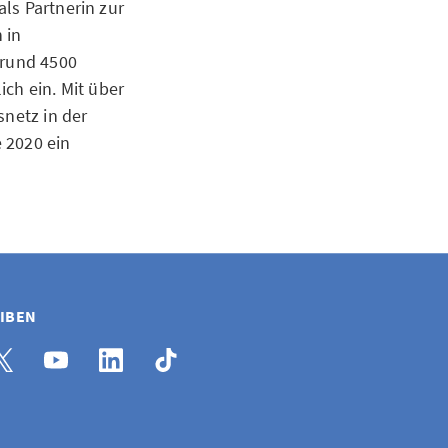
ls Partnerin zur
 in
 rund 4500
ch ein. Mit über
snetz in der
 2020 ein
EIBEN