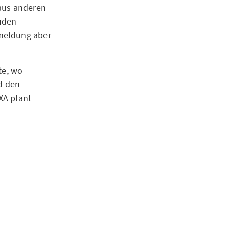
 aus anderen
nden
nmeldung aber
te, wo
d den
XA plant