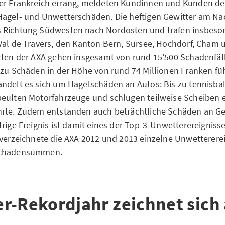
er Frankreich errang, meldeten Kundinnen und Kunden der
Hagel- und Unwetterschäden. Die heftigen Gewitter am N
 Richtung Südwesten nach Nordosten und trafen insbeso
Val de Travers, den Kanton Bern, Sursee, Hochdorf, Cham
rten der AXA gehen insgesamt von rund 15’500 Schadenfäl
 zu Schäden in der Höhe von rund 74 Millionen Franken fü
ndelt es sich um Hagelschäden an Autos: Bis zu tennisba
eulten Motorfahrzeuge und schlugen teilweise Scheiben e
hrte. Zudem entstanden auch beträchtliche Schäden an 
rige Ereignis ist damit eines der Top-3-Unwetterereignisse
 verzeichnete die AXA 2012 und 2013 einzelne Unwetterere
Schadensummen.
r-Rekordjahr zeichnet sich