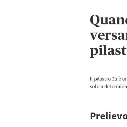
Quand
versa
pilas
Il pilastro 3a è 
solo a determinat
Preliev