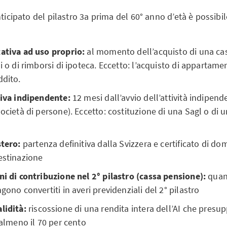
nticipato del pilastro 3a prima del 60° anno d’età è possibi
tativa ad uso proprio:
al momento dell’acquisto di una casa
i o di rimborsi di ipoteca. Eccetto: l’acquisto di appartame
ddito.
ativa indipendente:
12 mesi dall’avvio dell’attività indipend
società di persone). Eccetto: costituzione di una Sagl o di 
stero:
partenza definitiva dalla Svizzera e certificato di do
estinazione
ni di contribuzione nel 2° pilastro (cassa pensione):
quand
gono convertiti in averi previdenziali del 2° pilastro
lidità:
riscossione di una rendita intera dell’AI che pres
 almeno il 70 per cento