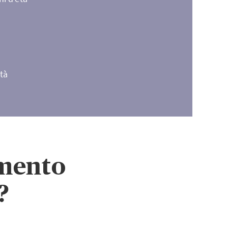
tà
amento
?