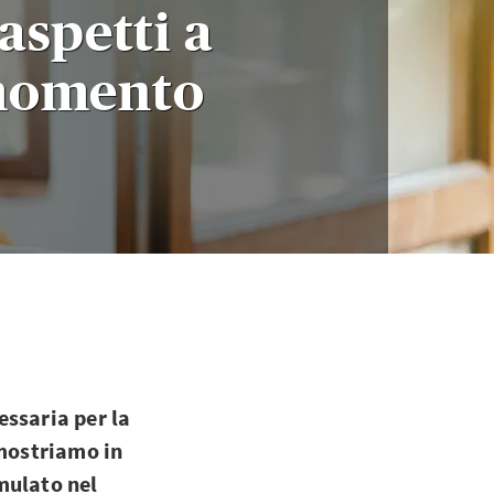
aspetti a
 momento
essaria per la
 mostriamo in
mulato nel