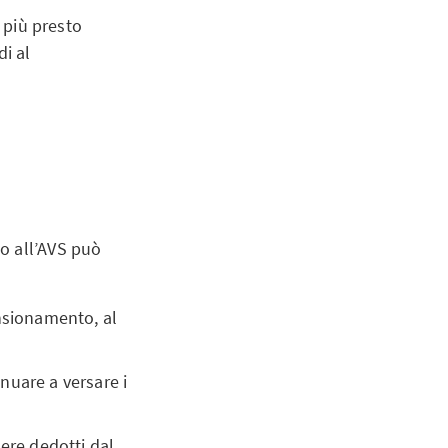
l più presto
di al
o all’AVS può
ensionamento, al
inuare a versare i
ere dedotti dal