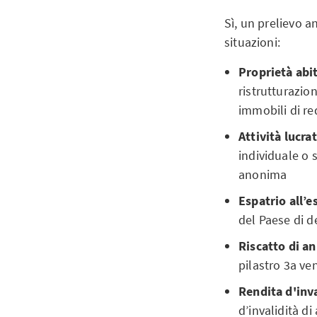
Sì, un prelievo a
situazioni:
Proprietà abi
ristrutturazion
immobili di re
Attività lucr
individuale o 
anonima
Espatrio all’e
del Paese di d
Riscatto di an
pilastro 3a ven
Rendita d'inva
d’invalidità di