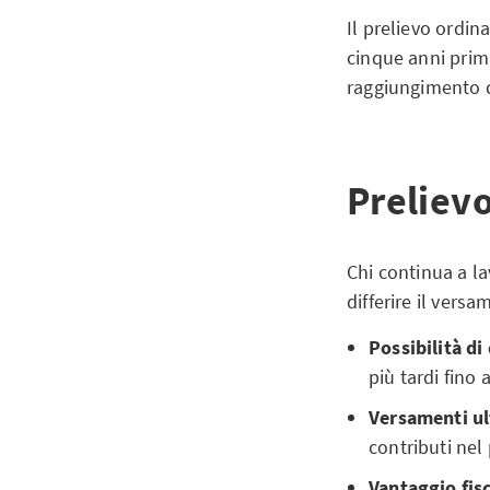
Il prelievo ordin
cinque anni prima
raggiungimento d
Preliev
Chi continua a l
differire il vers
Possibilità di
più tardi fino 
Versamenti ul
contributi nel 
Vantaggio fis