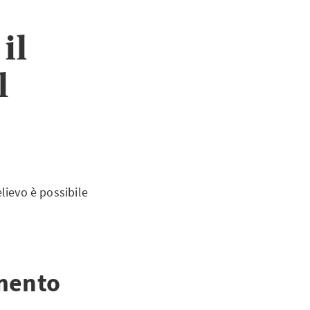
il
l
lievo è possibile
amento