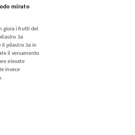
modo mirato
gioia i frutti del
pilastro 3a
il pilastro 3a in
ate il versamento
are elevate
te invece
.