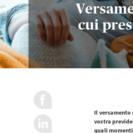
Versamen
cui pre
Il versamento m
vostra previde
quali momenti 