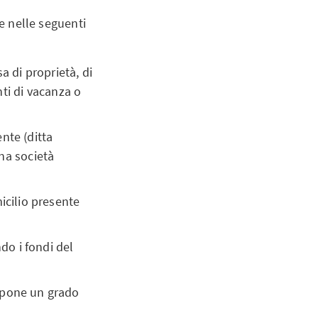
le nelle seguenti
 di proprietà, di
nti di vacanza o
ente (ditta
una società
micilio presente
o i fondi del
uppone un grado