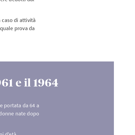
 caso di attività
 quale prova da
61 e il 1964
e portata da 64 a
e donne nate dopo
i d'età