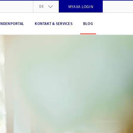
DE
MYAXA LOGIN
DE
NDENPORTAL
KONTAKT & SERVICES
BLOG
FR
IT
EN