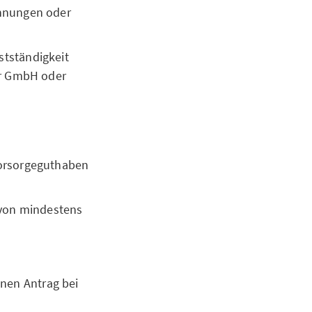
hnungen oder
stständigkeit
er GmbH oder
Vorsorgeguthaben
 von mindestens
inen Antrag bei