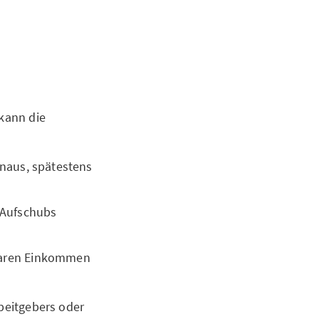
 kann die
inaus, spätestens
 Aufschubs
baren Einkommen
rbeitgebers oder