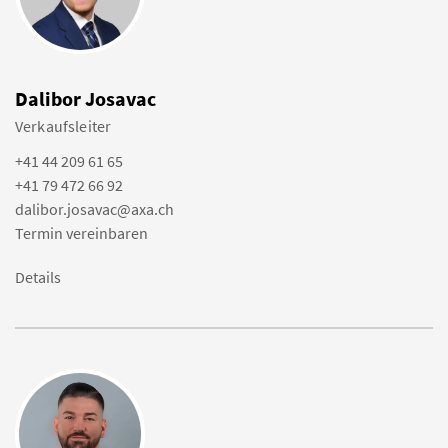
Dalibor Josavac
Verkaufsleiter
+41 44 209 61 65
+41 79 472 66 92
dalibor.josavac@axa.ch
Termin vereinbaren
Details