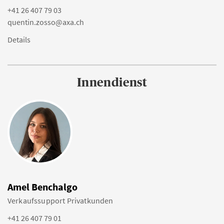
+41 26 407 79 03
quentin.zosso@axa.ch
Details
Innendienst
Amel Benchalgo
Verkaufssupport Privatkunden
+41 26 407 79 01