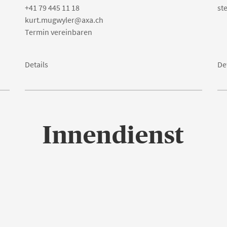
+41 79 445 11 18
st
kurt.mugwyler@axa.ch
Termin vereinbaren
Details
De
Innendienst