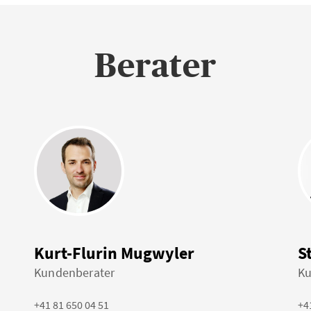
Berater
Kurt-Flurin Mugwyler
S
Kundenberater
Ku
+41 81 650 04 51
+4