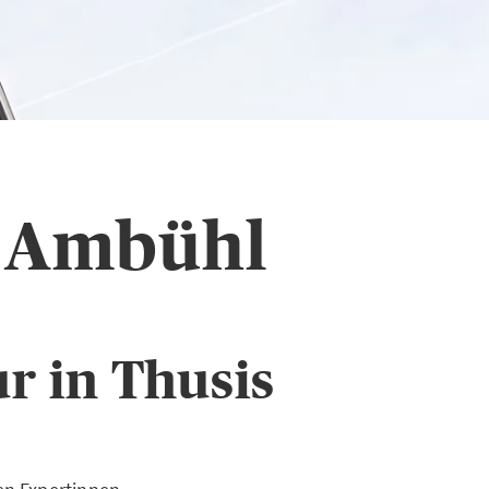
s Ambühl
r in Thusis