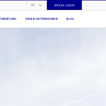
DE
MYAXA LOGIN
DE
NTWORTUNG
UNSER UNTERNEHMEN
BLOG
FR
IT
EN