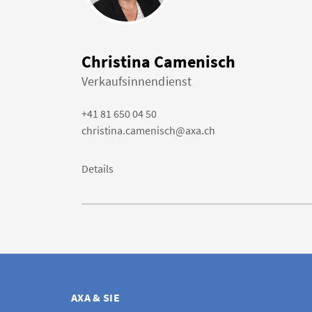
Christina Camenisch
Verkaufsinnendienst
+41 81 650 04 50
christina.camenisch@axa.ch
Details
AXA & SIE