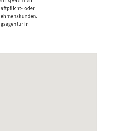
en Expertinnen
aftpflicht- oder
ernehmenskunden.
gsagentur in