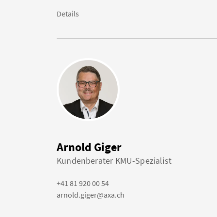
Details
Arnold Giger
Kundenberater KMU-Spezialist
+41 81 920 00 54
arnold.giger@axa.ch