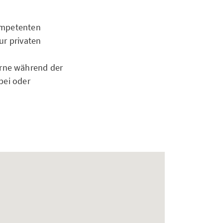
kompetenten
ur privaten
erne während der
bei oder