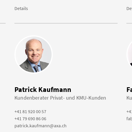
Details
De
Patrick Kaufmann
F
Kundenberater Privat- und KMU-Kunden
Ku
+41 81 920 00 57
+4
+41 79 690 86 06
fa
patrick.kaufmann@axa.ch