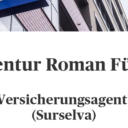
entur Roman F
Versicherungsagentu
(Surselva)