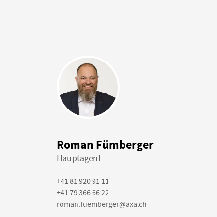
Roman Fümberger
Hauptagent
+41 81 920 91 11
+41 79 366 66 22
roman.fuemberger@axa.ch