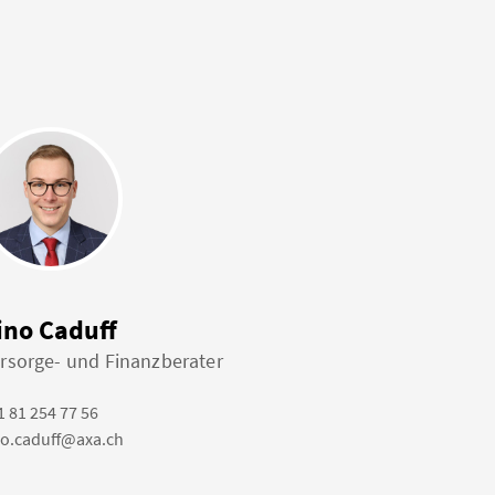
ino Caduff
rsorge- und Finanzberater
1 81 254 77 56
no.caduff@axa.ch