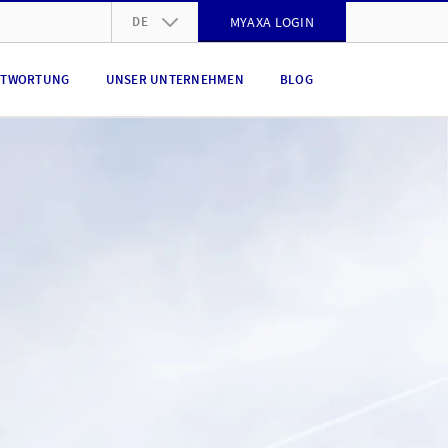
DE
MYAXA LOGIN
DE
NTWORTUNG
UNSER UNTERNEHMEN
BLOG
FR
IT
EN