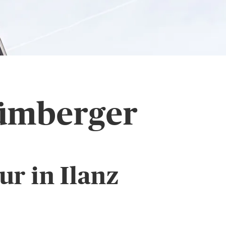
ümberger
r in Ilanz