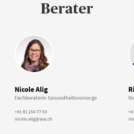
Berater
Nicole Alig
R
Fachberaterin Gesundheitsvorsorge
Vo
+41 81 254 77 59
+4
nicole.alig@axa.ch
ri