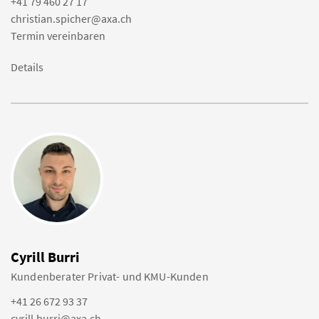
+41 79 460 27 17
christian.spicher@axa.ch
Termin vereinbaren
Details
Cyrill Burri
Kundenberater Privat- und KMU-Kunden
+41 26 672 93 37
cyrill.burri@axa.ch