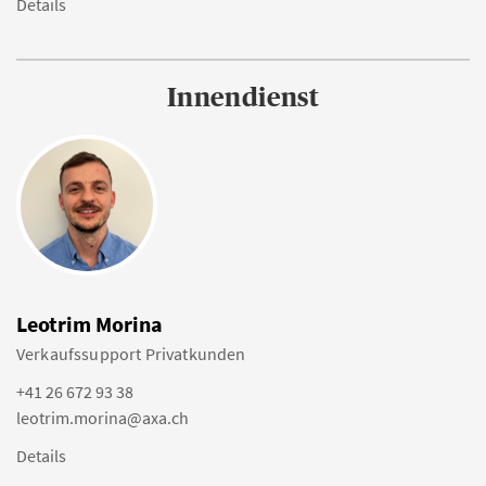
Details
Innendienst
Leotrim Morina
Verkaufssupport Privatkunden
+41 26 672 93 38
leotrim.morina@axa.ch
Details