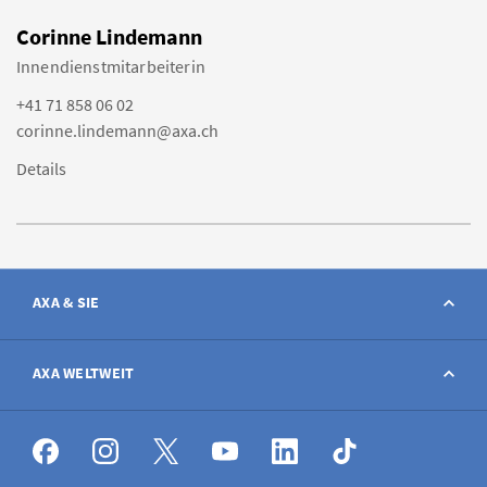
Corinne Lindemann
Innendienstmitarbeiterin
+41 71 858 06 02
corinne.lindemann@axa.ch
Details
AXA & SIE
Kontakt
AXA WELTWEIT
Schaden melden
AXA weltweit