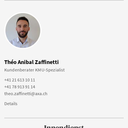
Théo Anibal Zaffinetti
Kundenberater KMU-Spezialist
+41 21 613 10 11
+41 78 913 91 14
theo.zaffinetti@axa.ch
Details
Innendienst