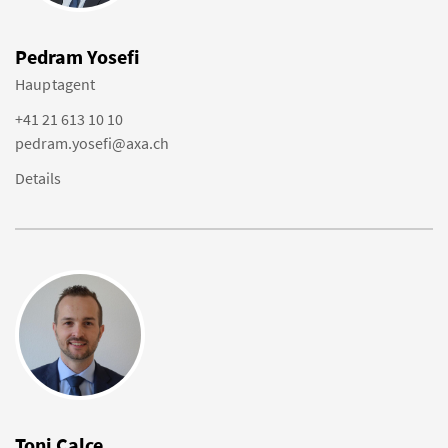
Pedram Yosefi
Hauptagent
+41 21 613 10 10
pedram.yosefi@axa.ch
Details
Toni Calce