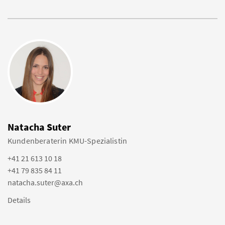
Natacha Suter
Kundenberaterin KMU-Spezialistin
+41 21 613 10 18
+41 79 835 84 11
natacha.suter@axa.ch
Details