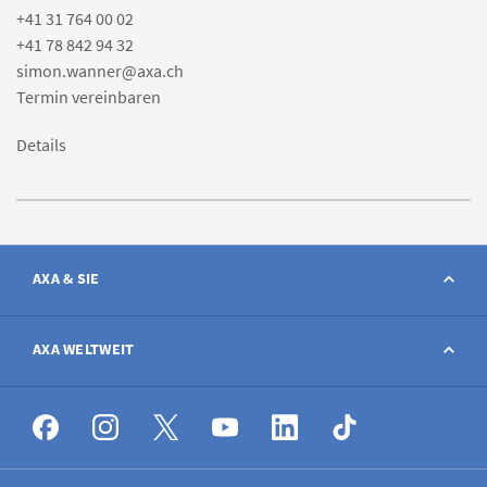
+41 31 764 00 02
+41 78 842 94 32
simon.wanner@axa.ch
Termin vereinbaren
Details
AXA & SIE
Kontakt
AXA WELTWEIT
Schaden melden
AXA weltweit
Stellenangebote