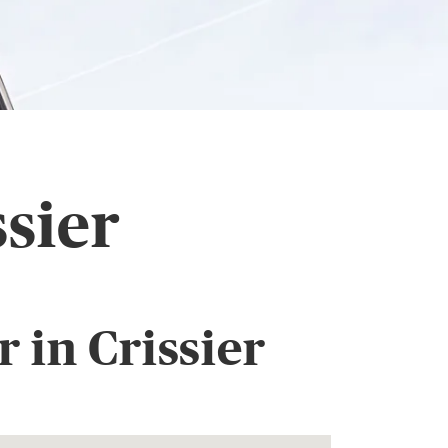
ssier
 in Crissier