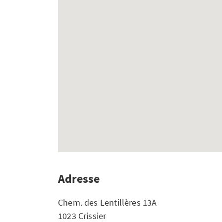
Adresse
Chem. des Lentillères 13A
1023 Crissier