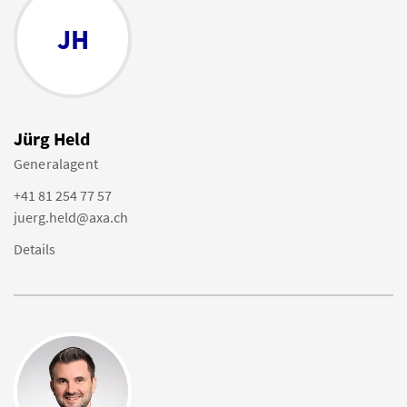
JH
Jürg Held
Generalagent
+41 81 254 77 57
juerg.held@axa.ch
Details