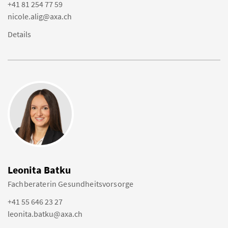
+41 81 254 77 59
nicole.alig@axa.ch
Details
Leonita Batku
Fachberaterin Gesundheitsvorsorge
+41 55 646 23 27
leonita.batku@axa.ch