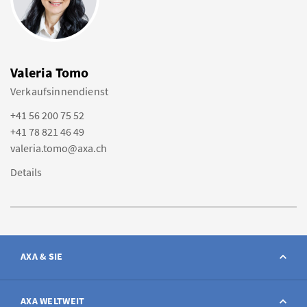
Valeria Tomo
Verkaufsinnendienst
+41 56 200 75 52
+41 78 821 46 49
valeria.tomo@axa.ch
Details
AXA & SIE
Kontakt
AXA WELTWEIT