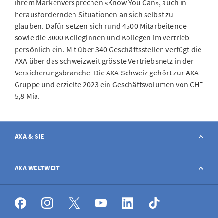
ihrem Markenversprechen «Know You Can», auch in
herausfordernden Situationen an sich selbst zu
glauben. Dafür setzen sich rund 4500 Mitarbeitende
sowie die 3000 Kolleginnen und Kollegen im Vertrieb
persönlich ein. Mit über 340 Geschäftsstellen verfügt die
AXA über das schweizweit grösste Vertriebsnetz in der
Versicherungsbranche. Die AXA Schweiz gehört zur AXA
Gruppe und erzielte 2023 ein Geschäftsvolumen von CHF
5,8 Mia.
AXA & SIE
Kontakt
AXA WELTWEIT
Schaden melden
AXA weltweit