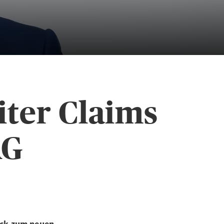
iter Claims
AG
ick zum neuen