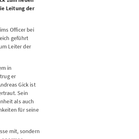
die Leitung der
ims Officer bei
eich geführt
zum Leiter der
em in
trug er
ndreas Gick ist
rtraut. Sein
nheit als auch
keiten für seine
isse mit, sondern