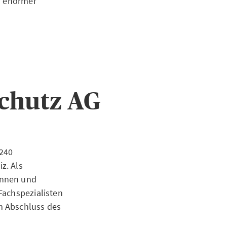
on enormer
chutz AG
 240
z. Als
innen und
Fachspezialisten
m Abschluss des