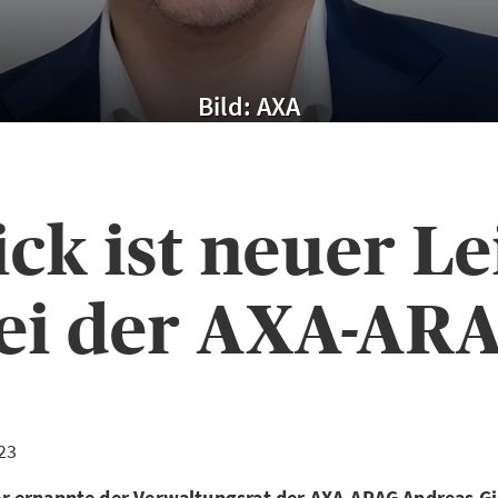
Bild: AXA
ck ist neuer Le
ei der AXA-AR
23
 ernannte der Verwaltungsrat der AXA-ARAG Andreas G