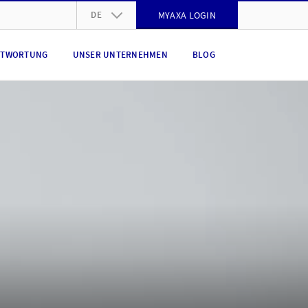
DE
MYAXA LOGIN
DE
NTWORTUNG
UNSER UNTERNEHMEN
BLOG
FR
IT
EN