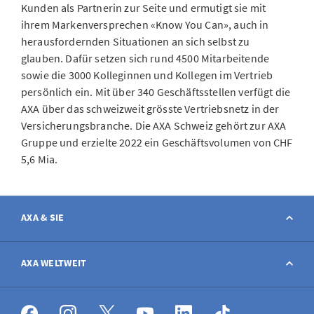
Kunden als Partnerin zur Seite und ermutigt sie mit
ihrem Markenversprechen «Know You Can», auch in
herausfordernden Situationen an sich selbst zu
glauben. Dafür setzen sich rund 4500 Mitarbeitende
sowie die 3000 Kolleginnen und Kollegen im Vertrieb
persönlich ein. Mit über 340 Geschäftsstellen verfügt die
AXA über das schweizweit grösste Vertriebsnetz in der
Versicherungsbranche. Die AXA Schweiz gehört zur AXA
Gruppe und erzielte 2022 ein Geschäftsvolumen von CHF
5,6 Mia.
AXA & SIE
Kontakt
AXA WELTWEIT
Schaden melden
AXA weltweit