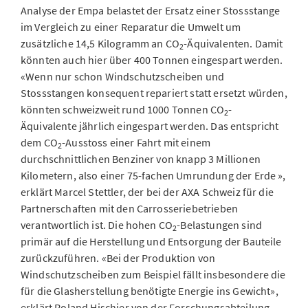
Analyse der Empa belastet der Ersatz einer Stossstange
im Vergleich zu einer Reparatur die Umwelt um
zusätzliche 14,5 Kilogramm an CO
-Äquivalenten. Damit
2
könnten auch hier über 400 Tonnen eingespart werden.
«Wenn nur schon Windschutzscheiben und
Stossstangen konsequent repariert statt ersetzt würden,
könnten schweizweit rund 1000 Tonnen CO
-
2
Äquivalente jährlich eingespart werden. Das entspricht
dem CO
-Ausstoss einer Fahrt mit einem
2
durchschnittlichen Benziner von knapp 3 Millionen
Kilometern, also einer 75-fachen Umrundung der Erde »,
erklärt Marcel Stettler, der bei der AXA Schweiz für die
Partnerschaften mit den Carrosseriebetrieben
verantwortlich ist. Die hohen CO
-Belastungen sind
2
primär auf die Herstellung und Entsorgung der Bauteile
zurückzuführen. «Bei der Produktion von
Windschutzscheiben zum Beispiel fällt insbesondere die
für die Glasherstellung benötigte Energie ins Gewicht»,
erklärt Roland Hischier von der Forschungsabteilung