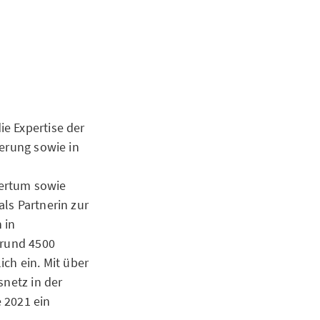
e Expertise der
herung sowie in
mertum sowie
ls Partnerin zur
 in
 rund 4500
ch ein. Mit über
snetz in der
 2021 ein