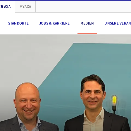
R AXA
MYAXA
STANDORTE
JOBS & KARRIERE
MEDIEN
UNSERE VERA