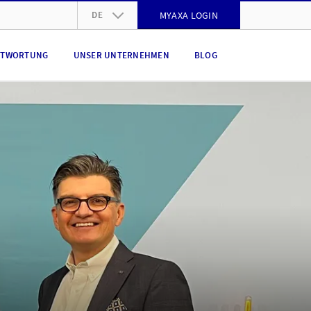
DE
MYAXA LOGIN
DE
NTWORTUNG
UNSER UNTERNEHMEN
BLOG
FR
IT
EN