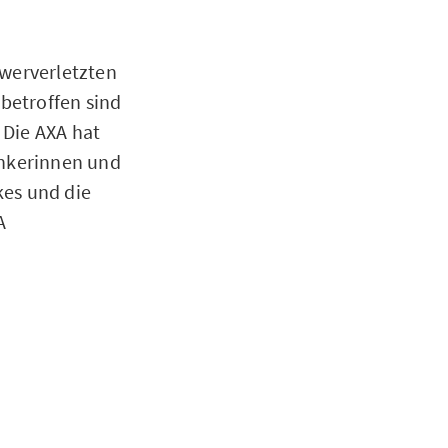
hwerverletzten
 betroffen sind
 Die AXA hat
enkerinnen und
kes und die
A