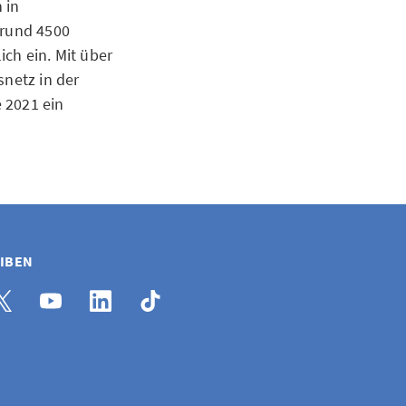
 in
 rund 4500
ch ein. Mit über
snetz in der
 2021 ein
EIBEN