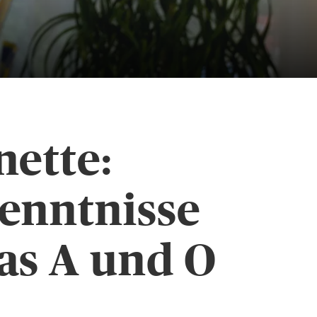
nette:
enntnisse
as A und O