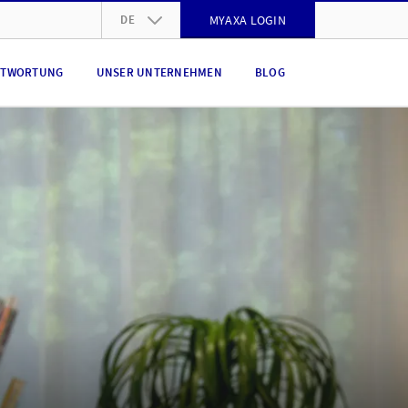
DE
MYAXA LOGIN
DE
NTWORTUNG
UNSER UNTERNEHMEN
BLOG
FR
IT
EN