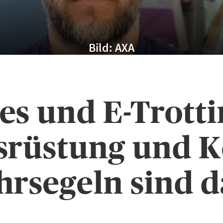
Bild: AXA
es und E-Trotti
srüstung und K
hrsegeln sind d