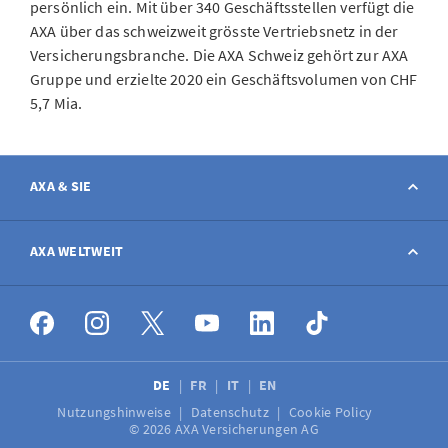
persönlich ein. Mit über 340 Geschäftsstellen verfügt die
AXA über das schweizweit grösste Vertriebsnetz in der
Versicherungsbranche. Die AXA Schweiz gehört zur AXA
Gruppe und erzielte 2020 ein Geschäftsvolumen von CHF
5,7 Mia.
AXA & SIE
Kontakt
AXA WELTWEIT
Schaden melden
AXA weltweit
Stellenangebote
DE
FR
IT
EN
Nutzungshinweise
Datenschutz
Cookie Policy
Medien
© 2026 AXA Versicherungen AG