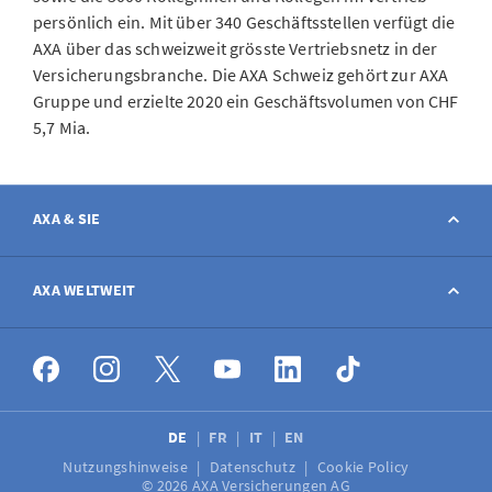
persönlich ein. Mit über 340 Geschäftsstellen verfügt die
AXA über das schweizweit grösste Vertriebsnetz in der
Versicherungsbranche. Die AXA Schweiz gehört zur AXA
Gruppe und erzielte 2020 ein Geschäftsvolumen von CHF
5,7 Mia.
AXA & SIE
Kontakt
AXA WELTWEIT
Schaden melden
AXA weltweit
Stellenangebote
DE
FR
IT
EN
Nutzungshinweise
Datenschutz
Cookie Policy
Medien
© 2026 AXA Versicherungen AG