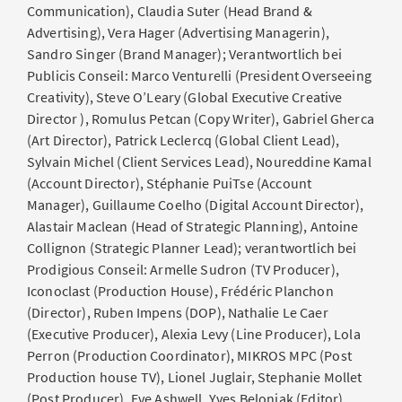
Communication), Claudia Suter (Head Brand &
Advertising), Vera Hager (Advertising Managerin),
Sandro Singer (Brand Manager); Verantwortlich bei
Publicis Conseil: Marco Venturelli (President Overseeing
Creativity), Steve O’Leary (Global Executive Creative
Director ), Romulus Petcan (Copy Writer), Gabriel Gherca
(Art Director), Patrick Leclercq (Global Client Lead),
Sylvain Michel (Client Services Lead), Noureddine Kamal
(Account Director), Stéphanie PuiTse (Account
Manager), Guillaume Coelho (Digital Account Director),
Alastair Maclean (Head of Strategic Planning), Antoine
Collignon (Strategic Planner Lead); verantwortlich bei
Prodigious Conseil: Armelle Sudron (TV Producer),
Iconoclast (Production House), Frédéric Planchon
(Director), Ruben Impens (DOP), Nathalie Le Caer
(Executive Producer), Alexia Levy (Line Producer), Lola
Perron (Production Coordinator), MIKROS MPC (Post
Production house TV), Lionel Juglair, Stephanie Mollet
(Post Producer), Eve Ashwell, Yves Beloniak (Editor),