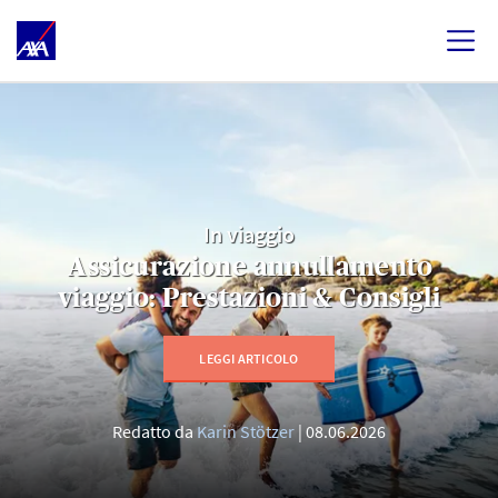
In viaggio
Assicurazione annullamento
viaggio: Prestazioni & Consigli
LEGGI ARTICOLO
Redatto da
Karin Stötzer
08.06.2026