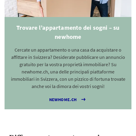
Trovare l’appartamento dei sogni – su
newhome
Cercate un appartamento o una casa da acquistare o
affittare in Svizzera? Desiderate pubblicare un annuncio
gratuito per la vostra proprietà immobiliare? Su
newhome.ch, una delle principali piattaforme
immobiliari in Svizzera, con un pizzico di fortuna trovate
anche voi la dimora dei vostri sogni!
NEWHOME.CH