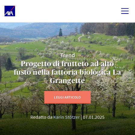
Trend
Progetto di frutteto ad alto
fusto nella fattoria biologica La
Grangette
LEGGI ARTICOLO
Redatto da
Karin Stötzer
07.01.2025